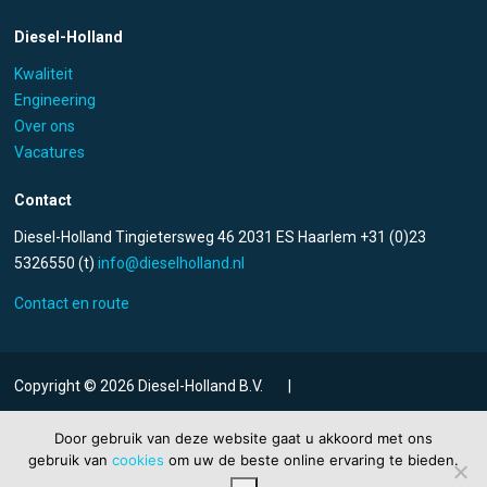
Diesel-Holland
Kwaliteit
Engineering
Over ons
Vacatures
Contact
Diesel-Holland Tingietersweg 46 2031 ES Haarlem +31 (0)23
5326550 (t)
info@dieselholland.nl
Contact en route
Copyright © 2026 Diesel-Holland B.V.
|
Algemene voorwaarden
Door gebruik van deze website gaat u akkoord met ons
gebruik van
cookies
om uw de beste online ervaring te bieden.
Privacy en Disclaimer
Cookies