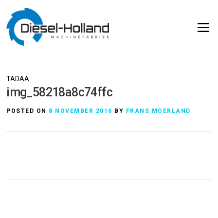
Skip
to
Menu
content
TADAA
img_58218a8c74ffc
POSTED ON
8 NOVEMBER 2016
BY
FRANS MOERLAND