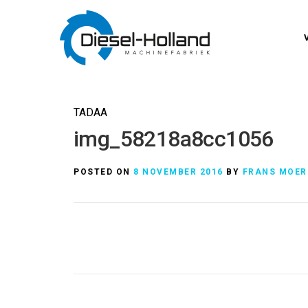
Skip
to
content
TADAA
img_58218a8cc1056
POSTED ON
8 NOVEMBER 2016
BY
FRANS MOER