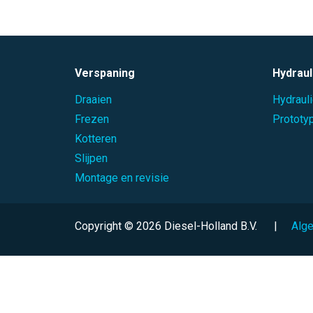
Verspaning
Hydraul
Draaien
Hydraul
Frezen
Prototy
Kotteren
Slijpen
Montage en revisie
Copyright © 2026 Diesel-Holland B.V.
|
Alg