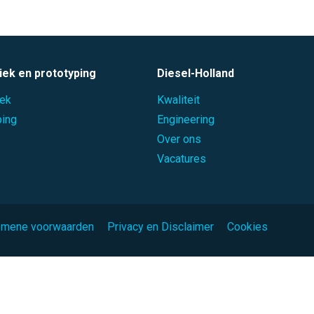
iek en prototyping
Diesel-Holland
iek
Kwaliteit
ping
Engineering
Over ons
Vacatures
emene voorwaarden
Privacy en Disclaimer
Cookies