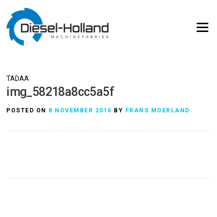
Skip
to
Menu
content
TADAA
img_58218a8cc5a5f
POSTED ON
8 NOVEMBER 2016
BY
FRANS MOERLAND