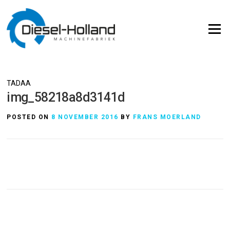
Skip
to
Menu
content
TADAA
img_58218a8d3141d
POSTED ON
8 NOVEMBER 2016
BY
FRANS MOERLAND