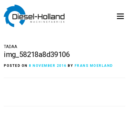
Skip
to
Menu
content
TADAA
img_58218a8d39106
POSTED ON
8 NOVEMBER 2016
BY
FRANS MOERLAND